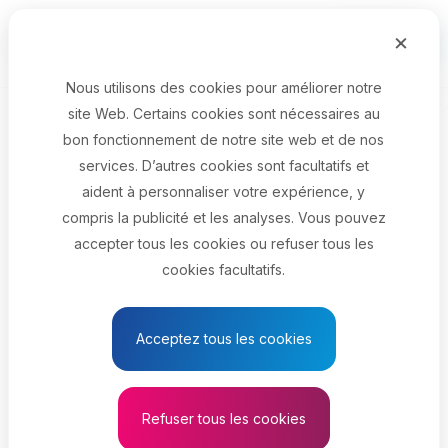
Passer au contenu principal
×
English
Menu
Nous utilisons des cookies pour améliorer notre
site Web. Certains cookies sont nécessaires au
Titre du poste
bon fonctionnement de notre site web et de nos
services. D’autres cookies sont facultatifs et
Province
aident à personnaliser votre expérience, y
compris la publicité et les analyses. Vous pouvez
accepter tous les cookies ou refuser tous les
Voir les résultats
cookies facultatifs.
Acceptez tous les cookies
Technologue en
cardiologie
Refuser tous les cookies
Voir les résultats connexes