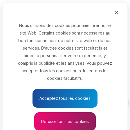
Passer au contenu principal
×
English
Menu
Nous utilisons des cookies pour améliorer notre
site Web. Certains cookies sont nécessaires au
Titre du poste
bon fonctionnement de notre site web et de nos
services. D’autres cookies sont facultatifs et
Province
aident à personnaliser votre expérience, y
compris la publicité et les analyses. Vous pouvez
accepter tous les cookies ou refuser tous les
Voir les résultats
cookies facultatifs.
Acceptez tous les cookies
Technicien/technicienne
en photographie
Refuser tous les cookies
Voir les résultats connexes