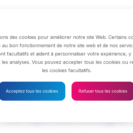
sons des cookies pour améliorer notre site Web. Certains c
 au bon fonctionnement de notre site web et de nos servic
nt facultatifs et aident à personnaliser votre expérience, y
Province
et les analyses. Vous pouvez accepter tous les cookies ou r
les cookies facultatifs.
Acceptez tous les cookies
Refuser tous les cookies
 médical/technicien
en ophtalmologie