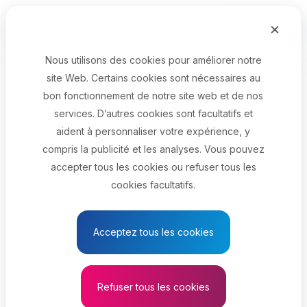
Passer au contenu principal
×
English
Menu
Nous utilisons des cookies pour améliorer notre
site Web. Certains cookies sont nécessaires au
Titre du poste
bon fonctionnement de notre site web et de nos
services. D’autres cookies sont facultatifs et
Province
aident à personnaliser votre expérience, y
compris la publicité et les analyses. Vous pouvez
accepter tous les cookies ou refuser tous les
Voir les résultats
cookies facultatifs.
Acceptez tous les cookies
Assistant/assistante
en orthophonie
Refuser tous les cookies
Voir les résultats connexes