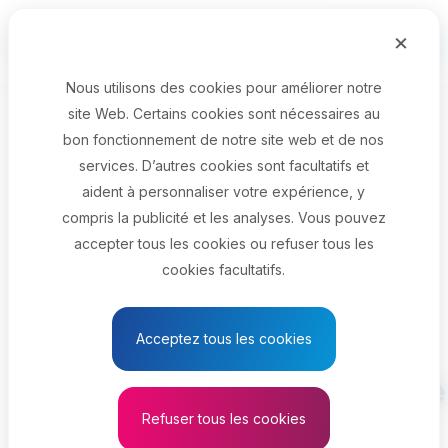
Passer au contenu principal
×
English
Menu
Nous utilisons des cookies pour améliorer notre
site Web. Certains cookies sont nécessaires au
Titre du poste
bon fonctionnement de notre site web et de nos
services. D’autres cookies sont facultatifs et
Province
aident à personnaliser votre expérience, y
compris la publicité et les analyses. Vous pouvez
accepter tous les cookies ou refuser tous les
Voir les résultats
cookies facultatifs.
Acceptez tous les cookies
Commerçant
spécialisé/commerçante
spécialisée en
Refuser tous les cookies