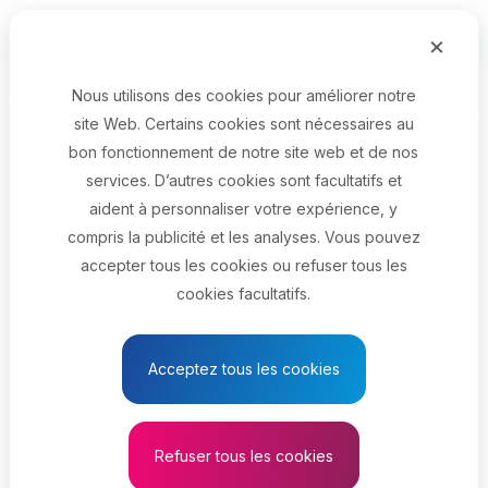
Passer au contenu principal
×
English
Menu
Nous utilisons des cookies pour améliorer notre
site Web. Certains cookies sont nécessaires au
Titre du poste
bon fonctionnement de notre site web et de nos
services. D’autres cookies sont facultatifs et
Province
aident à personnaliser votre expérience, y
compris la publicité et les analyses. Vous pouvez
accepter tous les cookies ou refuser tous les
Voir les résultats
cookies facultatifs.
Acceptez tous les cookies
Professeur/professeure
de grosse caisse -
exercice en privé, au
Refuser tous les cookies