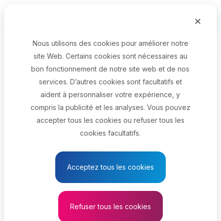
Passer au contenu principal
×
English
Menu
Nous utilisons des cookies pour améliorer notre
site Web. Certains cookies sont nécessaires au
Titre du poste
bon fonctionnement de notre site web et de nos
services. D’autres cookies sont facultatifs et
Province
aident à personnaliser votre expérience, y
compris la publicité et les analyses. Vous pouvez
accepter tous les cookies ou refuser tous les
Voir les résultats
cookies facultatifs.
Acceptez tous les cookies
Ténor
Voir les résultats connexes
Refuser tous les cookies