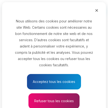
Passer au contenu principal
×
English
Menu
Nous utilisons des cookies pour améliorer notre
site Web. Certains cookies sont nécessaires au
Retourner
bon fonctionnement de notre site web et de nos
services. D’autres cookies sont facultatifs et
Ajouter ce poste aux favoris
aident à personnaliser votre expérience, y
compris la publicité et les analyses. Vous pouvez
accepter tous les cookies ou refuser tous les
cookies facultatifs.
Conseillers/conseillères en
information scolaire
Acceptez tous les cookies
Voir les résultats connexes
Refuser tous les cookies