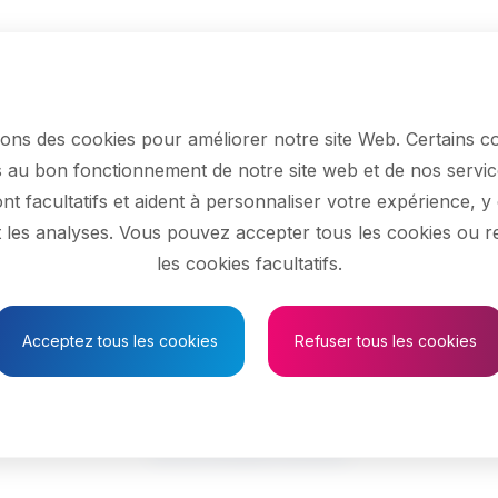
sons des cookies pour améliorer notre site Web. Certains c
 au bon fonctionnement de notre site web et de nos servic
nt facultatifs et aident à personnaliser votre expérience, y
Province
et les analyses. Vous pouvez accepter tous les cookies ou r
les cookies facultatifs.
Acceptez tous les cookies
Refuser tous les cookies
te des affaires rég
Voir les résultats connexes