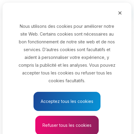
Passer au contenu principal
×
English
Menu
Nous utilisons des cookies pour améliorer notre
site Web. Certains cookies sont nécessaires au
Retourner
bon fonctionnement de notre site web et de nos
services. D’autres cookies sont facultatifs et
Ajouter ce poste aux favoris
aident à personnaliser votre expérience, y
compris la publicité et les analyses. Vous pouvez
accepter tous les cookies ou refuser tous les
cookies facultatifs.
Sapeurs-
pompiers/Sapeuses-
Acceptez tous les cookies
pompières
Voir les résultats connexes
Refuser tous les cookies