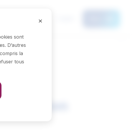
English
×
Menu
ookies sont
es. D’autres
 compris la
efuser tous
nformation