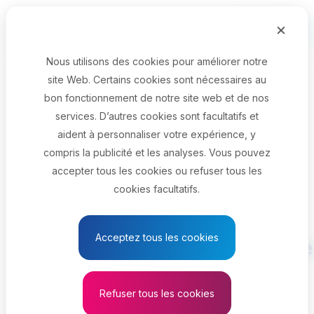
Passer au contenu principal
×
English
Menu
Nous utilisons des cookies pour améliorer notre
site Web. Certains cookies sont nécessaires au
Titre du poste
bon fonctionnement de notre site web et de nos
services. D’autres cookies sont facultatifs et
Province
aident à personnaliser votre expérience, y
compris la publicité et les analyses. Vous pouvez
accepter tous les cookies ou refuser tous les
Voir les résultats
cookies facultatifs.
Acceptez tous les cookies
Technicien/technicienne
en taxidermie
Refuser tous les cookies
Voir les résultats connexes