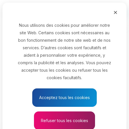
Passer au contenu principal
×
English
Menu
Nous utilisons des cookies pour améliorer notre
site Web. Certains cookies sont nécessaires au
Retourner
bon fonctionnement de notre site web et de nos
services. D’autres cookies sont facultatifs et
Ajouter ce poste aux favoris
aident à personnaliser votre expérience, y
compris la publicité et les analyses. Vous pouvez
accepter tous les cookies ou refuser tous les
cookies facultatifs.
Entraîneurs/entraîneuses
Acceptez tous les cookies
Voir les résultats connexes
Refuser tous les cookies