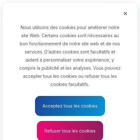
Passer au contenu principal
×
English
Menu
Nous utilisons des cookies pour améliorer notre
site Web. Certains cookies sont nécessaires au
Titre du poste
bon fonctionnement de notre site web et de nos
services. D’autres cookies sont facultatifs et
Province
aident à personnaliser votre expérience, y
compris la publicité et les analyses. Vous pouvez
accepter tous les cookies ou refuser tous les
Voir les résultats
cookies facultatifs.
Acceptez tous les cookies
Dépisteur/dépisteuse
de baseball
Refuser tous les cookies
Voir les résultats connexes