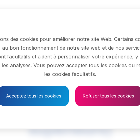
sons des cookies pour améliorer notre site Web. Certains c
 au bon fonctionnement de notre site web et de nos servic
nt facultatifs et aident à personnaliser votre expérience, y
et les analyses. Vous pouvez accepter tous les cookies ou r
les cookies facultatifs.
Ajouter ce poste aux favoris
Acceptez tous les cookies
Refuser tous les cookies
ers/policières (sauf
supérieurs)