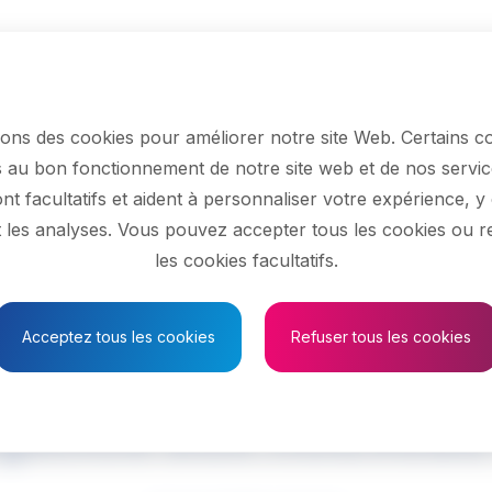
sons des cookies pour améliorer notre site Web. Certains c
 au bon fonctionnement de notre site web et de nos servic
nt facultatifs et aident à personnaliser votre expérience, y
Province
et les analyses. Vous pouvez accepter tous les cookies ou r
les cookies facultatifs.
Acceptez tous les cookies
Refuser tous les cookies
technicienne en so
rgence aux nouveau