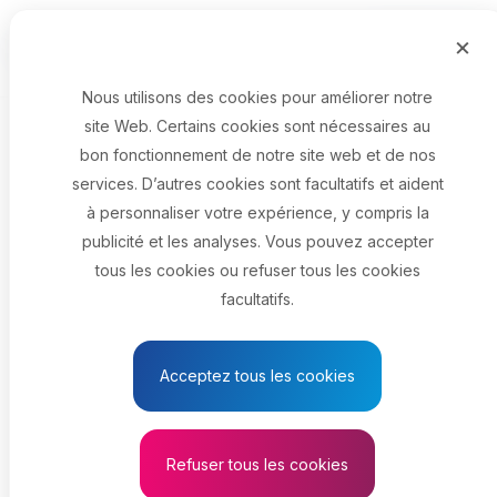
Passer au contenu principal
×
English
Menu
Nous utilisons des cookies pour améliorer notre
site Web. Certains cookies sont nécessaires au
Titre du poste
bon fonctionnement de notre site web et de nos
services. D’autres cookies sont facultatifs et aident
Province
à personnaliser votre expérience, y compris la
publicité et les analyses. Vous pouvez accepter
tous les cookies ou refuser tous les cookies
Voir les résultats
facultatifs.
Acceptez tous les cookies
Orthophoniste-
chercheur/orthophoniste
chercheuse
Refuser tous les cookies