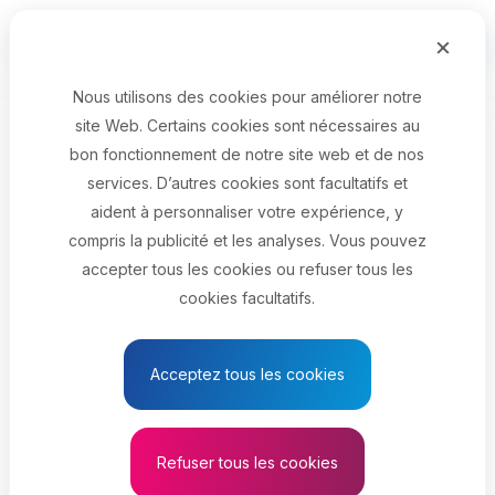
Passer au contenu principal
×
English
Menu
Nous utilisons des cookies pour améliorer notre
site Web. Certains cookies sont nécessaires au
Titre du poste
bon fonctionnement de notre site web et de nos
services. D’autres cookies sont facultatifs et
Province
aident à personnaliser votre expérience, y
compris la publicité et les analyses. Vous pouvez
accepter tous les cookies ou refuser tous les
Voir les résultats
cookies facultatifs.
Acceptez tous les cookies
Audiologiste
certifié/audiologiste
certifiée
Refuser tous les cookies