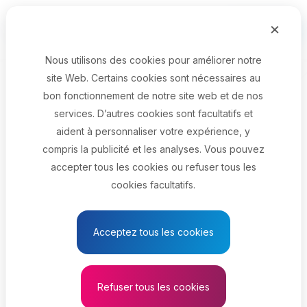
Passer au contenu principal
×
English
Menu
Nous utilisons des cookies pour améliorer notre
site Web. Certains cookies sont nécessaires au
Titre du poste
bon fonctionnement de notre site web et de nos
services. D’autres cookies sont facultatifs et
Province
aident à personnaliser votre expérience, y
compris la publicité et les analyses. Vous pouvez
accepter tous les cookies ou refuser tous les
Voir les résultats
cookies facultatifs.
Acceptez tous les cookies
Audiologiste en
milieu scolaire
Refuser tous les cookies
Voir les résultats connexes