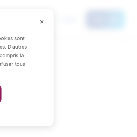
English
×
Menu
ookies sont
es. D’autres
 compris la
efuser tous
 cadres