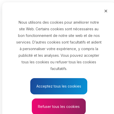
Passer au contenu principal
×
English
Menu
Nous utilisons des cookies pour améliorer notre
site Web. Certains cookies sont nécessaires au
Titre du poste
bon fonctionnement de notre site web et de nos
services. D’autres cookies sont facultatifs et aident
Province
à personnaliser votre expérience, y compris la
publicité et les analyses. Vous pouvez accepter
tous les cookies ou refuser tous les cookies
Voir les résultats
facultatifs.
Acceptez tous les cookies
Observateur/observatric
des pêches
Refuser tous les cookies
Voir les résultats connexes