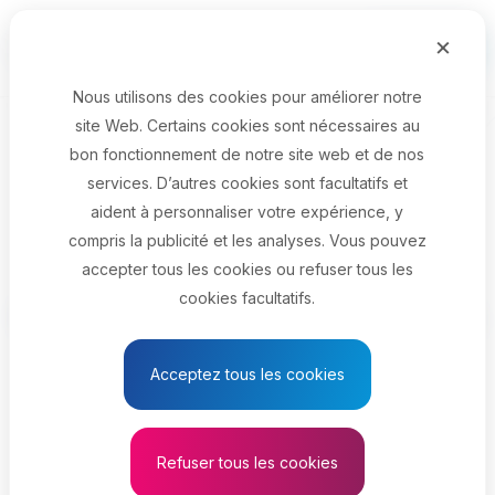
Passer au contenu principal
×
English
Menu
Nous utilisons des cookies pour améliorer notre
site Web. Certains cookies sont nécessaires au
Retourner
bon fonctionnement de notre site web et de nos
services. D’autres cookies sont facultatifs et
Ajouter ce poste aux favoris
aident à personnaliser votre expérience, y
compris la publicité et les analyses. Vous pouvez
accepter tous les cookies ou refuser tous les
cookies facultatifs.
Conseillers/conseillères en
information scolaire
Acceptez tous les cookies
Voir les résultats connexes
Refuser tous les cookies