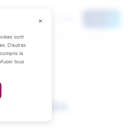
English
×
Menu
ookies sont
es. D’autres
 compris la
efuser tous
ées et des