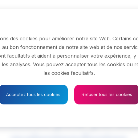
sons des cookies pour améliorer notre site Web. Certains c
 au bon fonctionnement de notre site web et de nos servic
nt facultatifs et aident à personnaliser votre expérience, y
Province
et les analyses. Vous pouvez accepter tous les cookies ou r
les cookies facultatifs.
Acceptez tous les cookies
Refuser tous les cookies
eur spécialisé/édu
cialisée pour perso