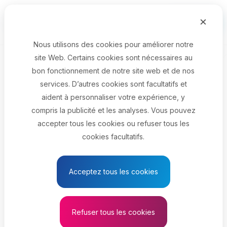
Passer au contenu principal
×
English
Menu
Nous utilisons des cookies pour améliorer notre
site Web. Certains cookies sont nécessaires au
Titre du poste
bon fonctionnement de notre site web et de nos
services. D’autres cookies sont facultatifs et
Province
aident à personnaliser votre expérience, y
compris la publicité et les analyses. Vous pouvez
accepter tous les cookies ou refuser tous les
Voir les résultats
cookies facultatifs.
Acceptez tous les cookies
Directeur/directrice
des programmes
d'apprentissage -
Refuser tous les cookies