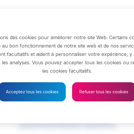
sons des cookies pour améliorer notre site Web. Certains c
 au bon fonctionnement de notre site web et de nos servic
nt facultatifs et aident à personnaliser votre expérience, y
et les analyses. Vous pouvez accepter tous les cookies ou r
les cookies facultatifs.
Ajouter ce poste aux favoris
Acceptez tous les cookies
Refuser tous les cookies
/directrices d'autr
administratifs