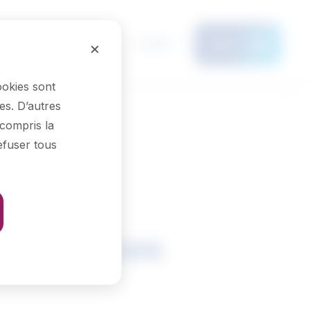
English
×
Menu
ookies sont
es. D’autres
 compris la
efuser tous
es services