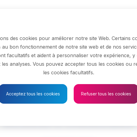
sons des cookies pour améliorer notre site Web. Certains c
 au bon fonctionnement de notre site web et de nos servic
nt facultatifs et aident à personnaliser votre expérience, y
Province
et les analyses. Vous pouvez accepter tous les cookies ou r
les cookies facultatifs.
Acceptez tous les cookies
Refuser tous les cookies
trateur/administrat
dossiers médicaux