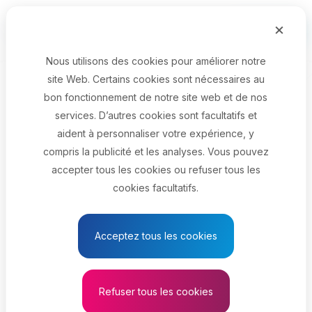
Passer au contenu principal
×
English
Menu
Nous utilisons des cookies pour améliorer notre
site Web. Certains cookies sont nécessaires au
Titre du poste
bon fonctionnement de notre site web et de nos
services. D’autres cookies sont facultatifs et
Province
aident à personnaliser votre expérience, y
compris la publicité et les analyses. Vous pouvez
accepter tous les cookies ou refuser tous les
Voir les résultats
cookies facultatifs.
Acceptez tous les cookies
Aide-cadreur/aide-
cadreuse - film et
vidéo
Refuser tous les cookies