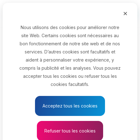
Passer au contenu principal
×
English
Menu
Nous utilisons des cookies pour améliorer notre
site Web. Certains cookies sont nécessaires au
Titre du poste
bon fonctionnement de notre site web et de nos
services. D’autres cookies sont facultatifs et
Province
aident à personnaliser votre expérience, y
compris la publicité et les analyses. Vous pouvez
accepter tous les cookies ou refuser tous les
Voir les résultats
cookies facultatifs.
Acceptez tous les cookies
Agent/agente de
contrôle des
animaux
Refuser tous les cookies