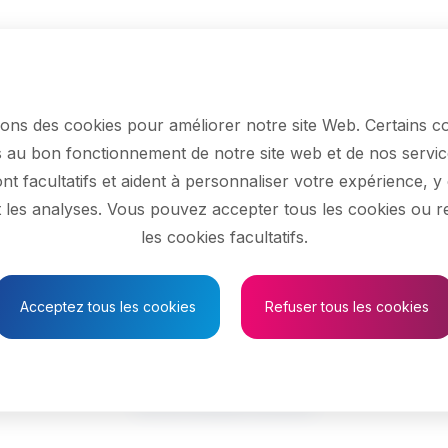
sons des cookies pour améliorer notre site Web. Certains c
 au bon fonctionnement de notre site web et de nos servic
nt facultatifs et aident à personnaliser votre expérience, y
Province
et les analyses. Vous pouvez accepter tous les cookies ou r
les cookies facultatifs.
Acceptez tous les cookies
Refuser tous les cookies
rapeute gestionnair
Voir les résultats connexes