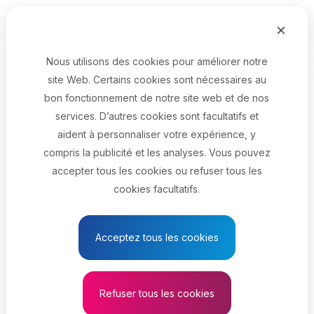
Passer au contenu principal
×
English
Menu
Nous utilisons des cookies pour améliorer notre
site Web. Certains cookies sont nécessaires au
Titre du poste
bon fonctionnement de notre site web et de nos
services. D’autres cookies sont facultatifs et
Province
aident à personnaliser votre expérience, y
compris la publicité et les analyses. Vous pouvez
accepter tous les cookies ou refuser tous les
Voir les résultats
cookies facultatifs.
Acceptez tous les cookies
Ergothérapeute en
milieu
communautaire
Refuser tous les cookies