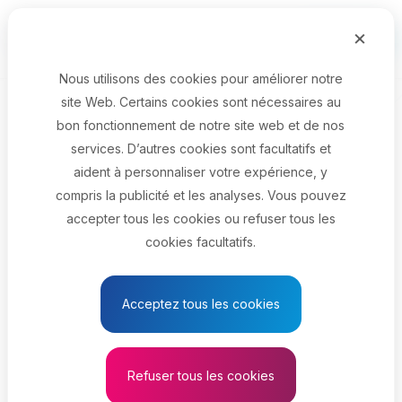
Passer au contenu principal
×
English
Menu
Nous utilisons des cookies pour améliorer notre
site Web. Certains cookies sont nécessaires au
Titre du poste
bon fonctionnement de notre site web et de nos
services. D’autres cookies sont facultatifs et
Province
aident à personnaliser votre expérience, y
compris la publicité et les analyses. Vous pouvez
accepter tous les cookies ou refuser tous les
Voir les résultats
cookies facultatifs.
Acceptez tous les cookies
Entraîneur/entraîneuse
d'équipe de baseball
Refuser tous les cookies
Voir les résultats connexes