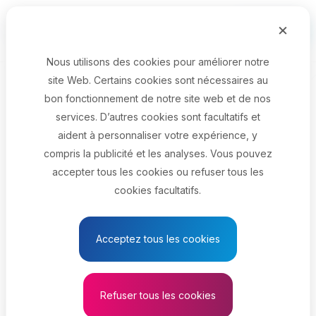
Passer au contenu principal
×
English
Menu
Nous utilisons des cookies pour améliorer notre
site Web. Certains cookies sont nécessaires au
Retourner
bon fonctionnement de notre site web et de nos
services. D’autres cookies sont facultatifs et
Ajouter ce poste aux favoris
aident à personnaliser votre expérience, y
compris la publicité et les analyses. Vous pouvez
accepter tous les cookies ou refuser tous les
cookies facultatifs.
Ergothérapeutes
Acceptez tous les cookies
Voir les résultats connexes
Refuser tous les cookies
Échelle salariale