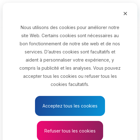
Passer au contenu principal
×
English
Menu
Nous utilisons des cookies pour améliorer notre
site Web. Certains cookies sont nécessaires au
Titre du poste
bon fonctionnement de notre site web et de nos
services. D’autres cookies sont facultatifs et
Province
aident à personnaliser votre expérience, y
compris la publicité et les analyses. Vous pouvez
accepter tous les cookies ou refuser tous les
Voir les résultats
cookies facultatifs.
Acceptez tous les cookies
Surintendant
adjoint/surintendante
adjointe de parc
Refuser tous les cookies