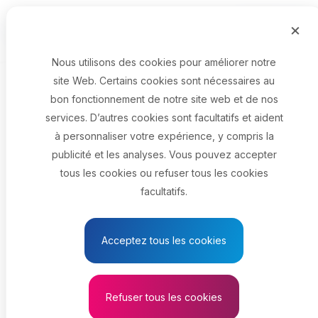
Passer au contenu principal
×
English
Menu
Nous utilisons des cookies pour améliorer notre
site Web. Certains cookies sont nécessaires au
Titre du poste
bon fonctionnement de notre site web et de nos
services. D’autres cookies sont facultatifs et aident
Province
à personnaliser votre expérience, y compris la
publicité et les analyses. Vous pouvez accepter
tous les cookies ou refuser tous les cookies
Voir les résultats
facultatifs.
Acceptez tous les cookies
Superviseur/superviseur
de jardiniers de
bébés
Refuser tous les cookies