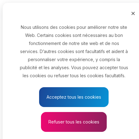
Passer au contenu principal
×
English
Menu
Nous utilisons des cookies pour améliorer notre site
Web. Certains cookies sont nécessaires au bon
Titre du poste
fonctionnement de notre site web et de nos
services. D’autres cookies sont facultatifs et aident à
Province
personnaliser votre expérience, y compris la
publicité et les analyses. Vous pouvez accepter tous
les cookies ou refuser tous les cookies facultatifs.
Voir les résultats
Acceptez tous les cookies
Planificateur/planificatri
de la sécurité des
Refuser tous les cookies
systèmes