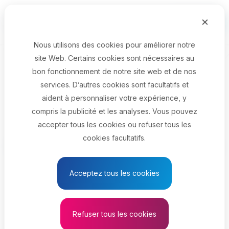
Passer au contenu principal
×
English
Menu
Nous utilisons des cookies pour améliorer notre
site Web. Certains cookies sont nécessaires au
Retourner
bon fonctionnement de notre site web et de nos
services. D’autres cookies sont facultatifs et
Ajouter ce poste aux favoris
aident à personnaliser votre expérience, y
compris la publicité et les analyses. Vous pouvez
accepter tous les cookies ou refuser tous les
cookies facultatifs.
Éducateurs/éducatrices et
aides-éducateurs/aides-
Acceptez tous les cookies
éducatrices de la petite
enfance
Refuser tous les cookies