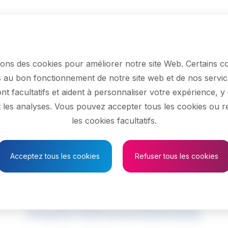
sons des cookies pour améliorer notre site Web. Certains c
 au bon fonctionnement de notre site web et de nos servic
nt facultatifs et aident à personnaliser votre expérience, y
et les analyses. Vous pouvez accepter tous les cookies ou r
les cookies facultatifs.
Ajouter ce poste aux favoris
Acceptez tous les cookies
Refuser tous les cookies
ticiens/Diététicien
nutritionnistes