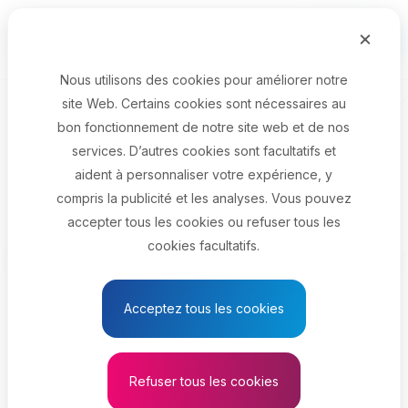
Passer au contenu principal
×
English
Menu
Nous utilisons des cookies pour améliorer notre
site Web. Certains cookies sont nécessaires au
Retourner
bon fonctionnement de notre site web et de nos
services. D’autres cookies sont facultatifs et
Ajouter ce poste aux favoris
aident à personnaliser votre expérience, y
compris la publicité et les analyses. Vous pouvez
accepter tous les cookies ou refuser tous les
cookies facultatifs.
Éducateurs/éducatrices et
aides-éducateurs/aides-
Acceptez tous les cookies
éducatrices de la petite
enfance
Refuser tous les cookies