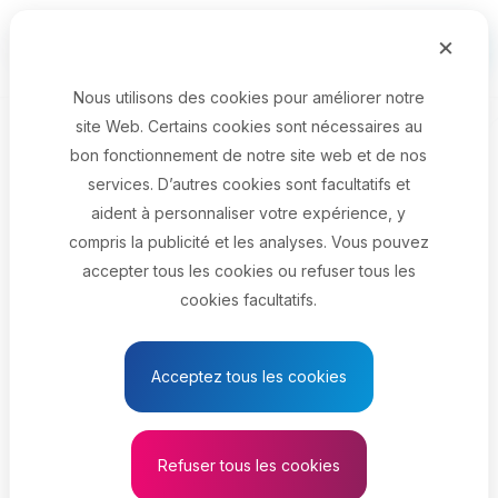
Passer au contenu principal
×
English
Menu
Nous utilisons des cookies pour améliorer notre
site Web. Certains cookies sont nécessaires au
Titre du poste
bon fonctionnement de notre site web et de nos
services. D’autres cookies sont facultatifs et
Province
aident à personnaliser votre expérience, y
compris la publicité et les analyses. Vous pouvez
accepter tous les cookies ou refuser tous les
Voir les résultats
cookies facultatifs.
Acceptez tous les cookies
Chef
administratif/chef
administrative de
Refuser tous les cookies