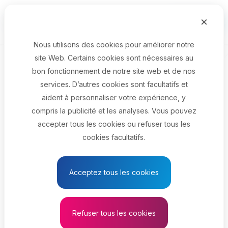
Passer au contenu principal
×
English
Menu
Nous utilisons des cookies pour améliorer notre
site Web. Certains cookies sont nécessaires au
Titre du poste
bon fonctionnement de notre site web et de nos
services. D’autres cookies sont facultatifs et
Province
aident à personnaliser votre expérience, y
compris la publicité et les analyses. Vous pouvez
accepter tous les cookies ou refuser tous les
Voir les résultats
cookies facultatifs.
Acceptez tous les cookies
Chef de district de
service d'incendie
Refuser tous les cookies
Voir les résultats connexes