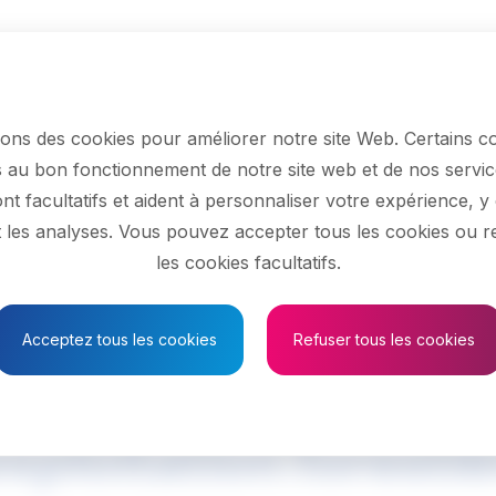
sons des cookies pour améliorer notre site Web. Certains c
 au bon fonctionnement de notre site web et de nos servic
nt facultatifs et aident à personnaliser votre expérience, y
et les analyses. Vous pouvez accepter tous les cookies ou r
les cookies facultatifs.
Ajouter ce poste aux favoris
Acceptez tous les cookies
Refuser tous les cookies
eillants/surveillant
exploitation foresti