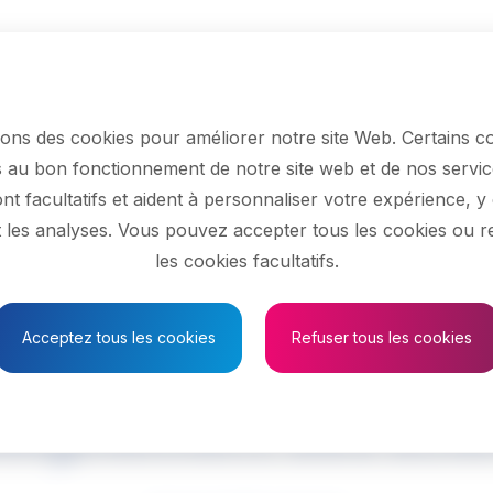
sons des cookies pour améliorer notre site Web. Certains c
 au bon fonctionnement de notre site web et de nos servic
nt facultatifs et aident à personnaliser votre expérience, y
Province
et les analyses. Vous pouvez accepter tous les cookies ou r
les cookies facultatifs.
Acceptez tous les cookies
Refuser tous les cookies
nnateur/coordonnat
seignement des sci