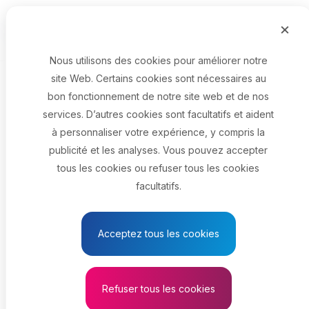
Passer au contenu principal
×
English
Menu
Nous utilisons des cookies pour améliorer notre
site Web. Certains cookies sont nécessaires au
Titre du poste
bon fonctionnement de notre site web et de nos
services. D’autres cookies sont facultatifs et aident
Province
à personnaliser votre expérience, y compris la
publicité et les analyses. Vous pouvez accepter
tous les cookies ou refuser tous les cookies
Voir les résultats
facultatifs.
Acceptez tous les cookies
Professeurs/Professeure
en foresterie et
sciences de la
Refuser tous les cookies