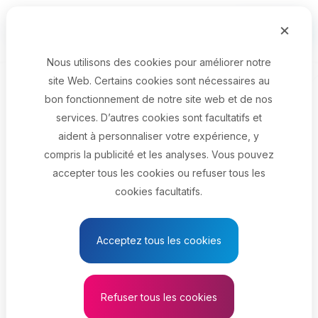
Passer au contenu principal
×
English
Menu
Nous utilisons des cookies pour améliorer notre
site Web. Certains cookies sont nécessaires au
Titre du poste
bon fonctionnement de notre site web et de nos
services. D’autres cookies sont facultatifs et
Province
aident à personnaliser votre expérience, y
compris la publicité et les analyses. Vous pouvez
accepter tous les cookies ou refuser tous les
Voir les résultats
cookies facultatifs.
Acceptez tous les cookies
Professeur/professeure
d'art spontané -
thérapie
Refuser tous les cookies