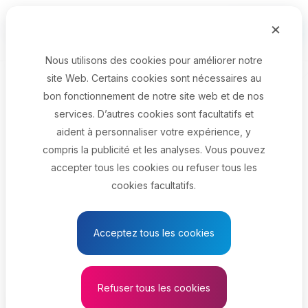
Passer au contenu principal
×
English
Menu
Nous utilisons des cookies pour améliorer notre
site Web. Certains cookies sont nécessaires au
Retourner
bon fonctionnement de notre site web et de nos
services. D’autres cookies sont facultatifs et
Ajouter ce poste aux favoris
aident à personnaliser votre expérience, y
compris la publicité et les analyses. Vous pouvez
accepter tous les cookies ou refuser tous les
cookies facultatifs.
Bibliothécaires
Acceptez tous les cookies
Voir les résultats connexes
Refuser tous les cookies
Échelle salariale