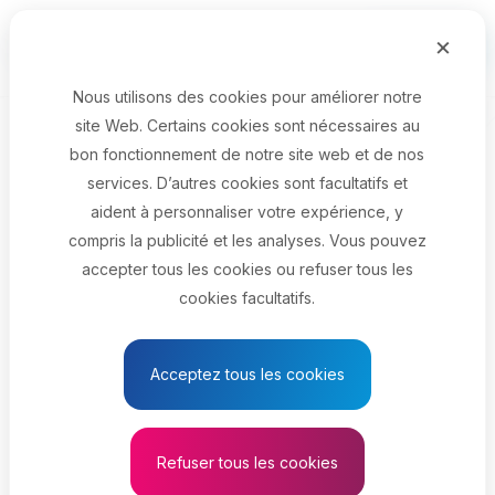
Passer au contenu principal
×
English
Menu
Nous utilisons des cookies pour améliorer notre
site Web. Certains cookies sont nécessaires au
Titre du poste
bon fonctionnement de notre site web et de nos
services. D’autres cookies sont facultatifs et
Province
aident à personnaliser votre expérience, y
compris la publicité et les analyses. Vous pouvez
accepter tous les cookies ou refuser tous les
Voir les résultats
cookies facultatifs.
Acceptez tous les cookies
Travailleur/travailleuse
en enseignement
biblique
Refuser tous les cookies