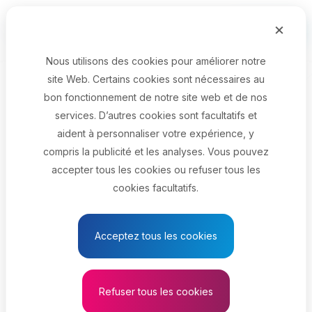
Passer au contenu principal
×
English
Menu
Nous utilisons des cookies pour améliorer notre
site Web. Certains cookies sont nécessaires au
Titre du poste
bon fonctionnement de notre site web et de nos
services. D’autres cookies sont facultatifs et
Province
aident à personnaliser votre expérience, y
compris la publicité et les analyses. Vous pouvez
accepter tous les cookies ou refuser tous les
Voir les résultats
cookies facultatifs.
Acceptez tous les cookies
Thérapeute en
réadaptation
physique
Refuser tous les cookies