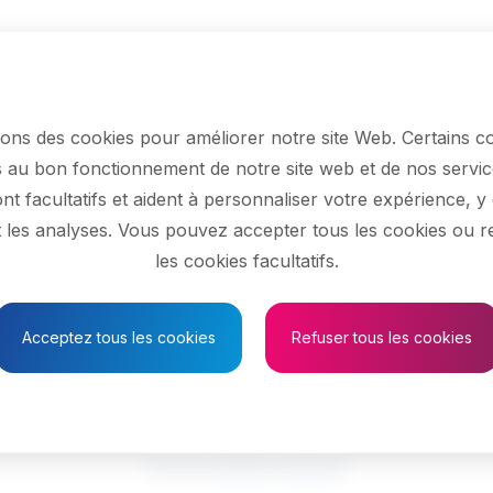
sons des cookies pour améliorer notre site Web. Certains c
 au bon fonctionnement de notre site web et de nos servic
nt facultatifs et aident à personnaliser votre expérience, y
et les analyses. Vous pouvez accepter tous les cookies ou r
les cookies facultatifs.
Ajouter ce poste aux favoris
Acceptez tous les cookies
Refuser tous les cookies
tant/consultante en
Voir les résultats connexes