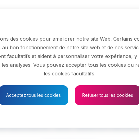
sons des cookies pour améliorer notre site Web. Certains c
 au bon fonctionnement de notre site web et de nos servic
nt facultatifs et aident à personnaliser votre expérience, y
Province
et les analyses. Vous pouvez accepter tous les cookies ou r
les cookies facultatifs.
Acceptez tous les cookies
Refuser tous les cookies
giste médical/tech
dicale de laborato